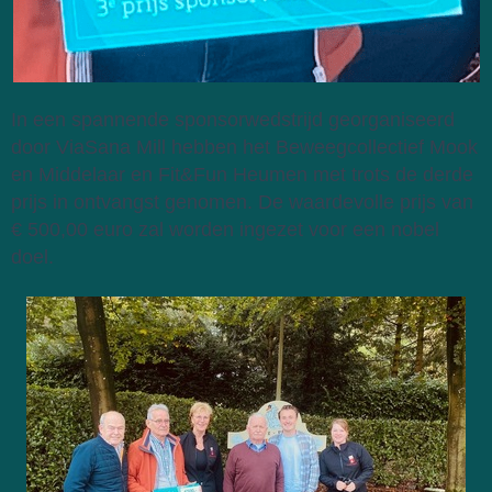
In een spannende sponsorwedstrijd georganiseerd 
door V
iaSana Mill hebben het Beweegcollectief Mook 
en Middelaar en Fit&Fun Heumen met trots de derde 
prijs in ontvangst genomen. De waardevolle prijs van 
€ 500,00 euro zal worden ingezet voor een nobel 
doel.