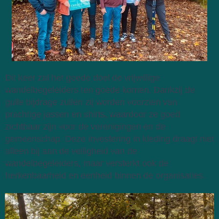
Dit keer zal het goede doel de vrijwillige 
wandelbegeleiders ten goede komen. Dankzij de 
gulle bijdrage zullen zij worden voorzien van 
prachtige jassen en shirts, waardoor ze goed 
zichtbaar zijn voor de verenigingen en de 
gemeenschap. Deze investering in kleding draagt niet 
alleen bij aan de veiligheid van de 
wandelbegeleiders, maar versterkt ook de 
herkenbaarheid en eenheid binnen de organisaties.