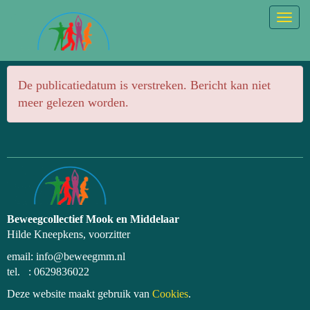
Togg
De publicatiedatum is verstreken. Bericht kan niet
meer gelezen worden.
Beweegcollectief Mook en Middelaar
Hilde Kneepkens, voorzitter
email: info@beweegmm.nl
tel. : 0629836022
Deze website maakt gebruik van
Cookies
.