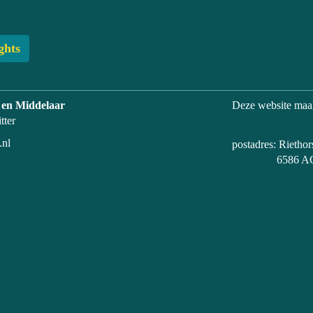
ghts
 en Middelaar
Deze website maa
tter
.nl
postadres: Rietho
6586 AC Pl