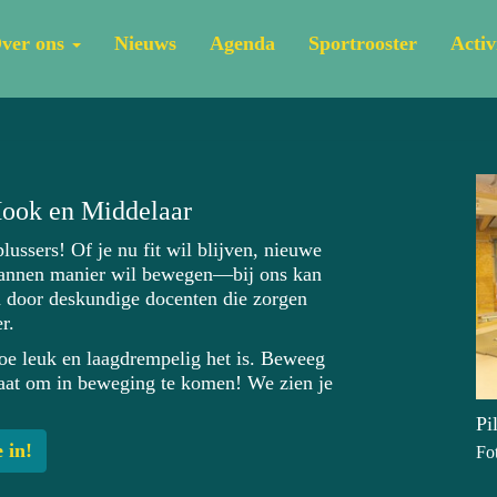
ver ons
Nieuws
Agenda
Sportrooster
Activ
Mook en Middelaar
ussers! Of je nu fit wil blijven, nieuwe
pannen manier wil bewegen—bij ons kan
id door deskundige docenten die zorgen
r.
oe leuk en laagdrempelig het is. Beweeg
aat om in beweging te komen! We zien je
Pi
e in!
Fo